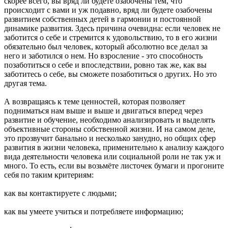
скорее всего, вы вряд ли будете озабочены тем, что
происходит с вами и уж подавно, вряд ли будете озабочены
развитием собственных детей в гармонии и постоянной
динамике развития. Здесь причина очевидна: если человек не
заботится о себе и стремится к удовольствию, то в его жизни
обязательно был человек, который абсолютно все делал за
него и заботился о нем. Но взросление - это способность
позаботиться о себе и впоследствии, ровно так же, как вы
заботитесь о себе, вы сможете позаботиться о других. Но это
другая тема.
А возвращаясь к теме ценностей, которая позволяет
подниматься нам выше и выше и двигаться вперед через
развитие и обучение, необходимо анализировать и выделять
объективные стороны собственной жизни. И на самом деле,
это прозвучит банально и несколько занудно, но общих сфер
развития в жизни человека, применительно к анализу каждого
вида деятельности человека или социальной роли не так уж и
много. То есть, если вы возьмёте листочек бумаги и прогоните
себя по таким критериям:
как вы контактируете с людьми;
как вы умеете учиться и потребляете информацию;