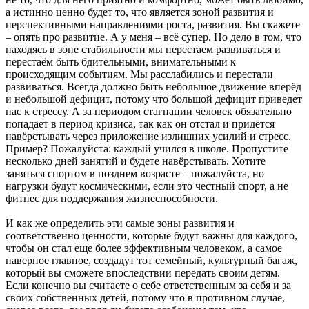
а истинно ценно будет то, что является зоной развития и
перспективными направлениями роста, развития. Вы скажете
– опять про развитие. А у меня – всё супер. Но дело в том, что
находясь в зоне стабильности мы перестаем развиваться и
перестаём быть бдительными, внимательными к
происходящим событиям. Мы расслабились и перестали
развиваться. Всегда должно быть небольшое движение вперёд
и небольшой дефицит, потому что большой дефицит приведет
нас к стрессу. А за периодом стагнации человек обязательно
попадает в период кризиса, так как он отстал и придётся
навёрстывать через приложение излишних усилий и стресс.
Пример? Пожалуйста: каждый учился в школе. Пропустите
несколько дней занятий и будете навёрстывать. Хотите
заняться спортом в позднем возрасте – пожалуйста, но
нагрузки будут космическими, если это честный спорт, а не
фитнес для поддержания жизнеспособности.
И как же определить эти самые зоны развития и
соответственно ценности, которые будут важны для каждого,
чтобы он стал еще более эффективным человеком, а самое
наверное главное, создадут тот семейный, культурный багаж,
который вы сможете впоследствии передать своим детям.
Если конечно вы считаете о себе ответственным за себя и за
своих собственных детей, потому что в противном случае,